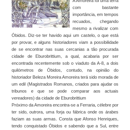
A Amoreira foi uma terra
com bastante
importância, em tempos
recuados, chegando
mesmo a rivalizar com
Óbidos. Diz-se ter havido aqui um castelo, o que está
por provar, e alguns historiadores viam a possibilidade
de se encontrar nas suas cercanias a tão procurada
cidade de Eburobrittium, a qual, acabaria por ser
encontrada recentemente sob o viaduto da A-8, a dois
quilómetros de Óbidos, contudo, na opinião do
historiador Beleza Moreira Amoreira terá sido morada de
um edil (Magistrados Romanos, criados para ajudar os
tribunos e que se pode comparar aos actuais
vereadores) da cidade de Eburobrittium
Próximo da Amoreira encontra-se a Ferraria, célebre por
ter sido, outrora, uma forja ou fábrica onde os árabes
faziam as suas armas. Consta que Afonso Henriques,
tendo conquistado Óbidos e sabendo que a Sul, entre