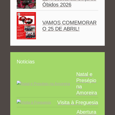
Óbidos 2026
VAMOS COMEMORAR
O 25 DE ABRIL!
Noticias
Natal e
Presépio
na
Amoreira
Visita à Freguesia
Abertura