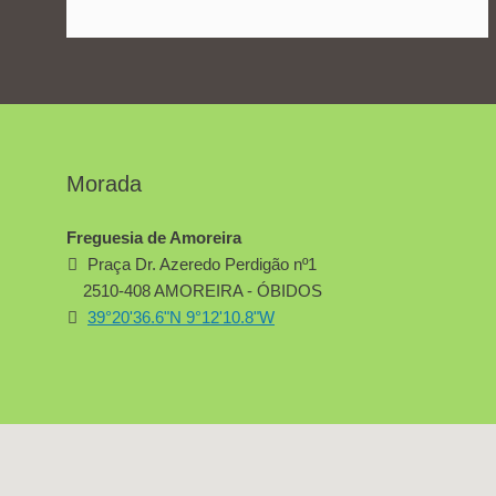
Morada
Freguesia de Amoreira
Praça Dr. Azeredo Perdigão nº1
2510-408 AMOREIRA - ÓBIDOS
39°20'36.6"N 9°12'10.8"W