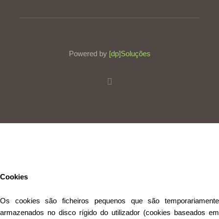
Powered by
[dp]Soluções
Este Website utiliza cookies para proporcionar uma melhor
experiência de utilização.
Ler mais
Continuar
Cookies
Os cookies são ficheiros pequenos que são temporariamente
armazenados no disco rígido do utilizador (cookies baseados em