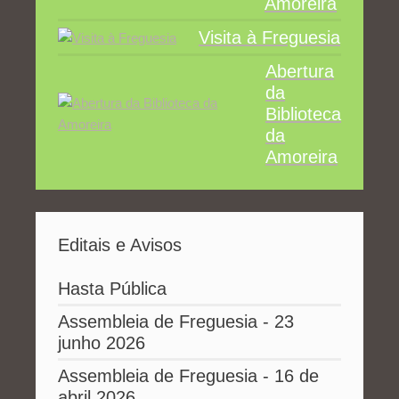
Amoreira
Visita à Freguesia
Abertura
da
Biblioteca
da
Amoreira
Editais e Avisos
Hasta Pública
Assembleia de Freguesia - 23
junho 2026
Assembleia de Freguesia - 16 de
abril 2026