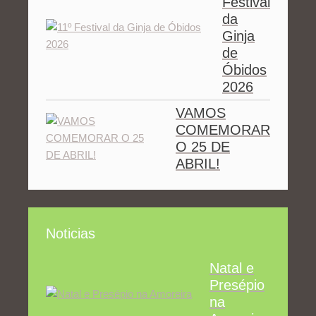
Festival
da
Ginja
de
Óbidos
2026
VAMOS
COMEMORAR
O 25 DE
ABRIL!
Noticias
Natal e
Presépio
na