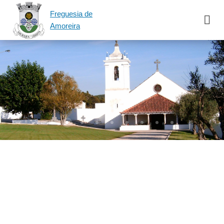
Freguesia de
Amoreira
Rio4
Igreja
praia del rei 3
Largo
DJI 0005
PRAIADELREI
amoreira
Jardim2
Praça Dr. Aze