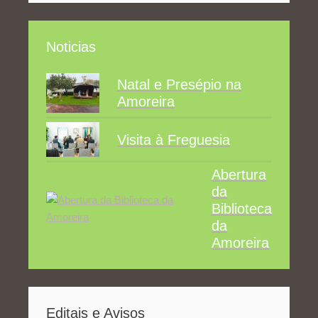
Noticias
Natal e Presépio na
Amoreira
Visita à Freguesia
Abertura
da
Biblioteca
da
Amoreira
Editais e Avisos