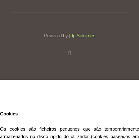
Powered by
[dp]Soluções
Este Website utiliza cookies para proporcionar uma melhor
experiência de utilização.
Ler mais
Continuar
Cookies
Os cookies são ficheiros pequenos que são temporariamente
armazenados no disco rígido do utilizador (cookies baseados em