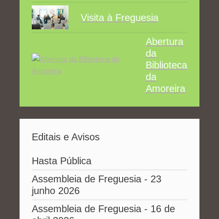
Visita à Freguesia
Abertura
da
Biblioteca
da
Amoreira
Editais e Avisos
Hasta Pública
Assembleia de Freguesia - 23
junho 2026
Assembleia de Freguesia - 16 de