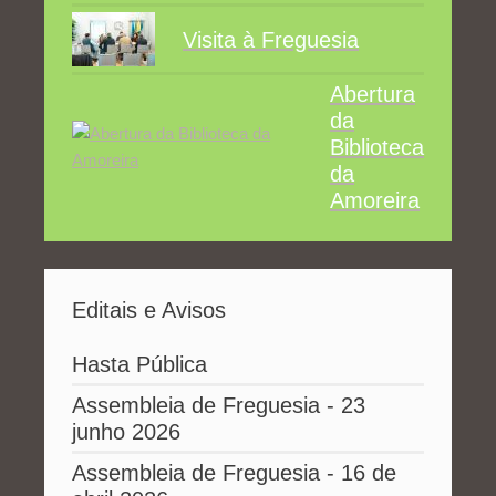
Visita à Freguesia
Abertura
da
Biblioteca
da
Amoreira
Editais e Avisos
Hasta Pública
Assembleia de Freguesia - 23
junho 2026
Assembleia de Freguesia - 16 de