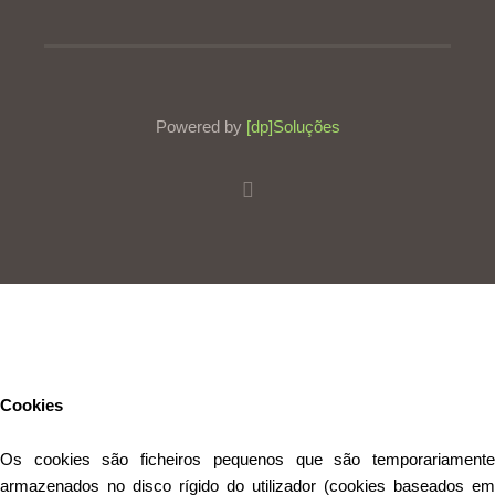
Powered by
[dp]Soluções
Este Website utiliza cookies para proporcionar uma melhor
experiência de utilização.
Ler mais
Continuar
Cookies
Os cookies são ficheiros pequenos que são temporariamente
armazenados no disco rígido do utilizador (cookies baseados em