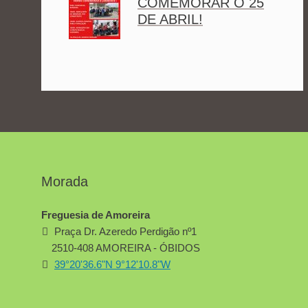
COMEMORAR O 25
DE ABRIL!
Morada
Freguesia de Amoreira
Praça Dr. Azeredo Perdigão nº1
2510-408 AMOREIRA - ÓBIDOS
39°20'36.6"N 9°12'10.8"W