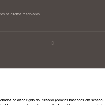
dos os direitos reservados
ia de utilização.
Ler mais
Continuar
ados no disco rígido do utilizador (cookies baseados em sessão). 