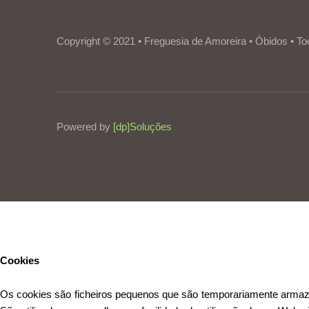
Copyright © 2021 • Freguesia de Amoreira • Óbidos • To
Powered by
[dp]Soluções
Este Website utiliza cookies para proporcionar uma melhor experiênc
Cookies
Os cookies são ficheiros pequenos que são temporariamente armazen