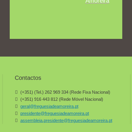
Amoreira
Contactos
(+351) (Tel.) 262 969 334 (Rede Fixa Nacional)
(+351) 916 443 812 (Rede Móvel Nacional)
geral@freguesiadeamoreira.pt
presidente@freguesiadeamoreira.pt
assembleia.presidente@freguesiadeamoreira.pt