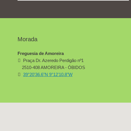
Morada
Freguesia de Amoreira
Praça Dr. Azeredo Perdigão nº1
2510-408 AMOREIRA - ÓBIDOS
39°20'36.6"N 9°12'10.8"W