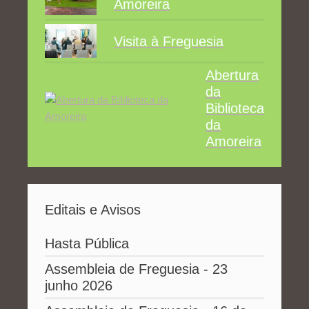
Amoreira
Visita à Freguesia
Abertura
da
Biblioteca
da
Amoreira
Editais e Avisos
Hasta Pública
Assembleia de Freguesia - 23
junho 2026