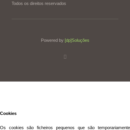
Todos os direitos reservados
Powered by
[dp]Soluções
Este Website utiliza cookies para proporcionar uma melhor
experiência de utilização.
Ler mais
Continuar
Cookies
Os cookies são ficheiros pequenos que são temporariamente