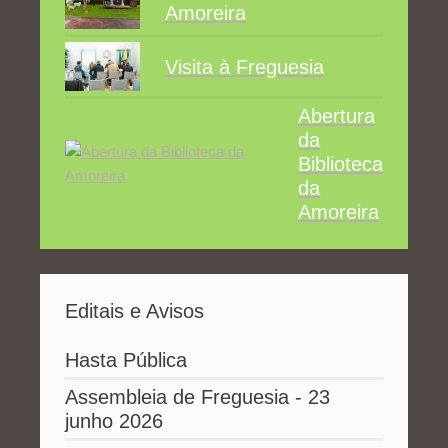
Amoreira
Visita à Freguesia
Abertura
da
Biblioteca
da
Amoreira
Editais e Avisos
Hasta Pública
Assembleia de Freguesia - 23
junho 2026