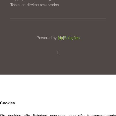
Todos os direitos reservados
Powered by
[dp]Soluções
Este Website utiliza cookies para proporcionar uma melhor
experiência de utilização.
Ler mais
Continuar
Cookies
Os cookies são ficheiros pequenos que são temporariamente