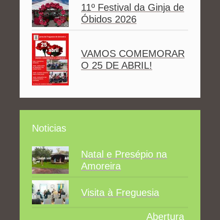
11º Festival da Ginja de
Óbidos 2026
VAMOS COMEMORAR
O 25 DE ABRIL!
Noticias
Natal e Presépio na
Amoreira
Visita à Freguesia
Abertura