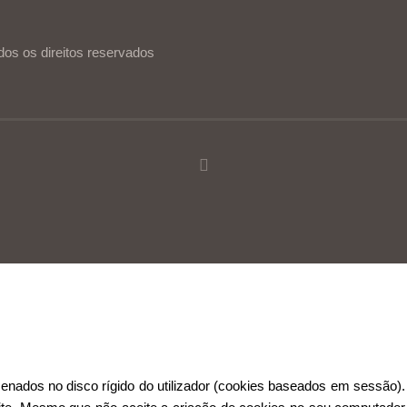
dos os direitos reservados
ia de utilização.
Ler mais
Continuar
ados no disco rígido do utilizador (cookies baseados em sessão). 