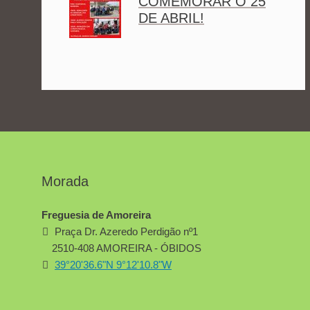
COMEMORAR O 25
DE ABRIL!
Morada
Freguesia de Amoreira
Praça Dr. Azeredo Perdigão nº1
2510-408 AMOREIRA - ÓBIDOS
39°20'36.6"N 9°12'10.8"W