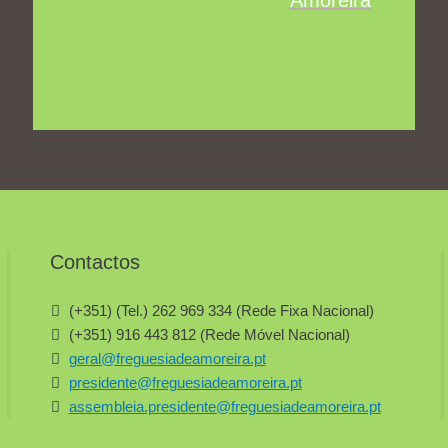
Amoreira
Contactos
(+351) (Tel.) 262 969 334 (Rede Fixa Nacional)
(+351) 916 443 812 (Rede Móvel Nacional)
geral@freguesiadeamoreira.pt
presidente@freguesiadeamoreira.pt
assembleia.presidente@freguesiadeamoreira.pt