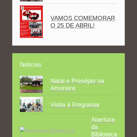
VAMOS COMEMORAR
O 25 DE ABRIL!
Noticias
Natal e Presépio na
Amoreira
Visita à Freguesia
Abertura
da
Biblioteca