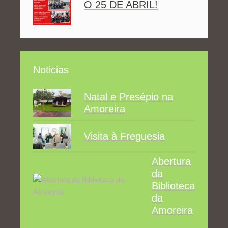
O 25 DE ABRIL!
Noticias
Natal e Presépio na
Amoreira
Visita à Freguesia
Abertura
da
Biblioteca
da
Amoreira