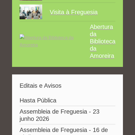
Visita à Freguesia
Abertura
da
Biblioteca
da
Amoreira
Editais e Avisos
Hasta Pública
Assembleia de Freguesia - 23
junho 2026
Assembleia de Freguesia - 16 de