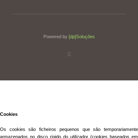
Powered by
[dp]Soluções
Este Website utiliza cookies para proporcionar uma melhor
experiência de utilização.
Ler mais
Continuar
Cookies
Os cookies são ficheiros pequenos que são temporariamente
armazenados no disco rígido do utilizador (cookies baseados em