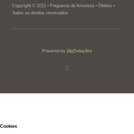
Copyright © 2021 • Freguesia de Amoreira • Óbidos •
Todos os direitos reservados
Powered by
[dp]Soluções
Este Website utiliza cookies para proporcionar uma melhor
experiência de utilização.
Ler mais
Continuar
Cookies