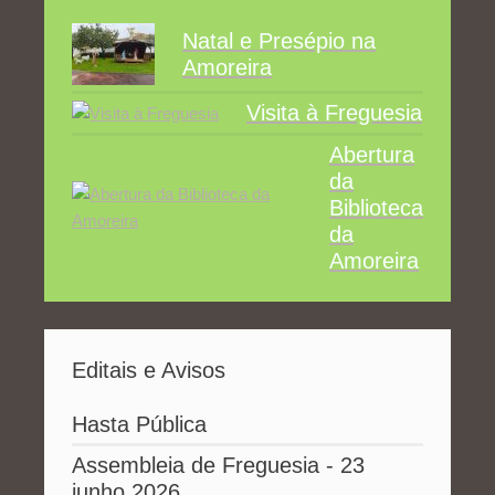
Natal e Presépio na
Amoreira
Visita à Freguesia
Abertura
da
Biblioteca
da
Amoreira
Editais e Avisos
Hasta Pública
Assembleia de Freguesia - 23
junho 2026