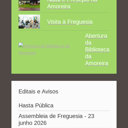
Amoreira
Visita à Freguesia
Abertura
da
Biblioteca
da
Amoreira
Editais e Avisos
Hasta Pública
Assembleia de Freguesia - 23
junho 2026