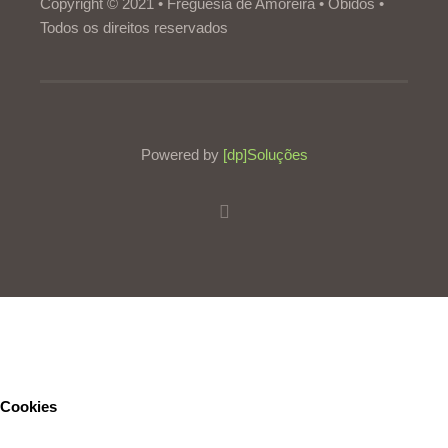
Copyright © 2021 • Freguesia de Amoreira • Óbidos •
Todos os direitos reservados
Powered by
[dp]Soluções
Este Website utiliza cookies para proporcionar uma melhor
experiência de utilização.
Ler mais
Continuar
Cookies