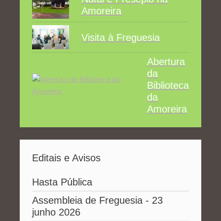
Amoreira
Visita à Freguesia
Abertura
da
Biblioteca
da
Amoreira
Editais e Avisos
Hasta Pública
Assembleia de Freguesia - 23
junho 2026