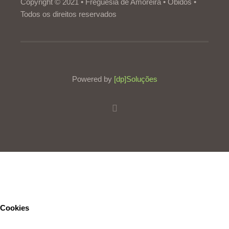
Copyright © 2021 • Freguesia de Amoreira • Óbidos •
Todos os direitos reservados
Powered by
[dp]Soluções
Este Website utiliza cookies para proporcionar uma melhor
experiência de utilização.
Ler mais
Continuar
Cookies