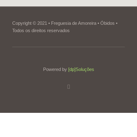
Copyright © 2021 • Freguesia de Amoreira • Óbidos •
Todos os direitos reservados
Powered by
[dp]Soluções
Este Website utiliza cookies para proporcionar uma melhor
experiência de utilização.
Ler mais
Continuar