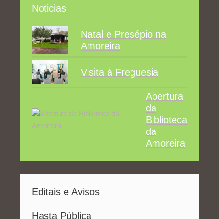
Noticias
Natal e Presépio na
Amoreira
Visita à Freguesia
Abertura
da
Biblioteca
da
Amoreira
Editais e Avisos
Hasta Pública