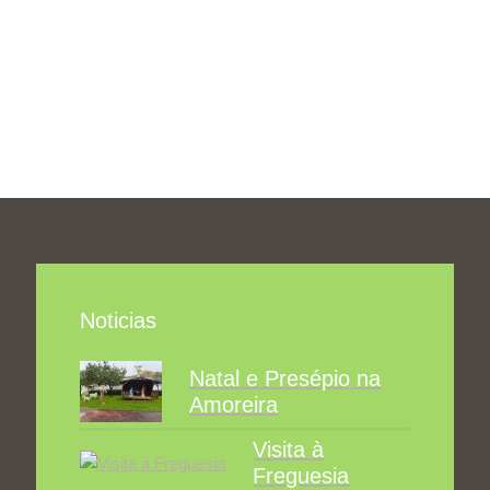
Noticias
Natal e Presépio na
Amoreira
Visita à
Freguesia