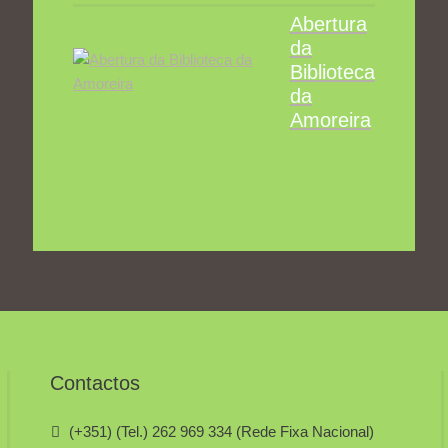
Abertura
da
Biblioteca
da
Amoreira
Contactos
(+351) (Tel.) 262 969 334 (Rede Fixa Nacional)