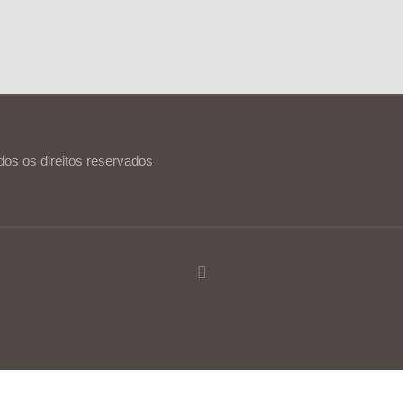
dos os direitos reservados
ia de utilização.
Ler mais
Continuar