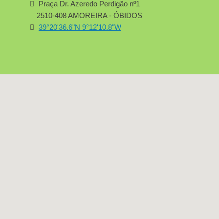
Praça Dr. Azeredo Perdigão nº1
2510-408 AMOREIRA - ÓBIDOS
39°20'36.6"N 9°12'10.8"W