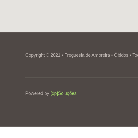
Copyright © 2021 • Freguesia de Amoreira • Óbidos • To
Powered by
[dp]Soluções
Este Website utiliza cookies para proporcionar uma melhor experiênc