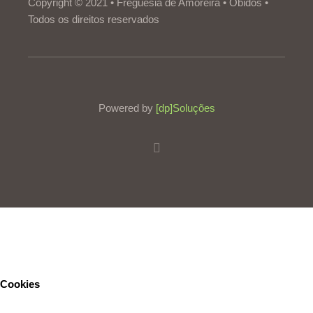
Copyright © 2021 • Freguesia de Amoreira • Óbidos •
Todos os direitos reservados
Powered by
[dp]Soluções
Este Website utiliza cookies para proporcionar uma melhor
experiência de utilização.
Ler mais
Continuar
Cookies