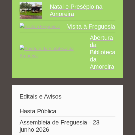
Natal e Presépio na
Amoreira
Visita à Freguesia
Abertura
da
Biblioteca
da
Amoreira
Editais e Avisos
Hasta Pública
Assembleia de Freguesia - 23
junho 2026