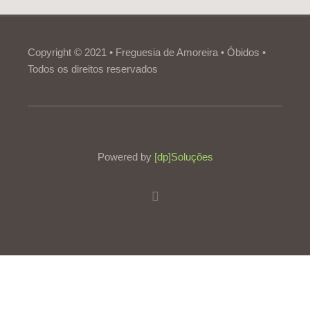
Copyright © 2021 • Freguesia de Amoreira • Óbidos •
Todos os direitos reservados
Powered by
[dp]Soluções
Este Website utiliza cookies para proporcionar uma melhor
experiência de utilização.
Ler mais
Continuar