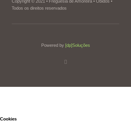
Copyright © 2021 • Freguesia de Amoreira • Óbidos •
Todos os direitos reservados
Powered by
[dp]Soluções
Este Website utiliza cookies para proporcionar uma melhor
experiência de utilização.
Ler mais
Continuar
Cookies