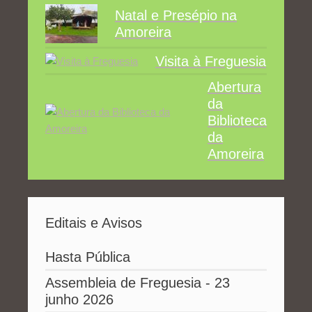
Natal e Presépio na
Amoreira
Visita à Freguesia
Abertura
da
Biblioteca
da
Amoreira
Editais e Avisos
Hasta Pública
Assembleia de Freguesia - 23
junho 2026