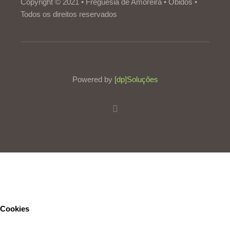
Copyright © 2021 • Freguesia de Amoreira • Óbidos •
Todos os direitos reservados
Powered by
[dp]Soluções
Este Website utiliza cookies para proporcionar uma melhor
experiência de utilização.
Ler mais
Continuar
Cookies