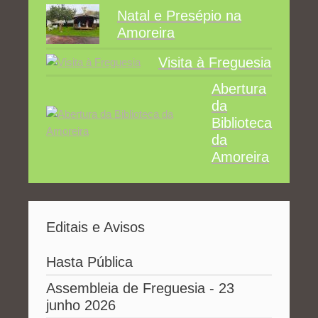
Natal e Presépio na
Amoreira
Visita à Freguesia
Abertura
da
Biblioteca
da
Amoreira
Editais e Avisos
Hasta Pública
Assembleia de Freguesia - 23
junho 2026