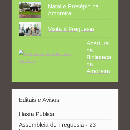
Natal e Presépio na
Amoreira
Visita à Freguesia
Abertura
da
Biblioteca
da
Amoreira
Editais e Avisos
Hasta Pública
Assembleia de Freguesia - 23