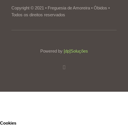
Copyright © 2021 • Freguesia de Amoreira • Óbidos •
Todos os direitos reservados
Powered by
[dp]Soluções
Este Website utiliza cookies para proporcionar uma melhor
experiência de utilização.
Ler mais
Continuar
Cookies