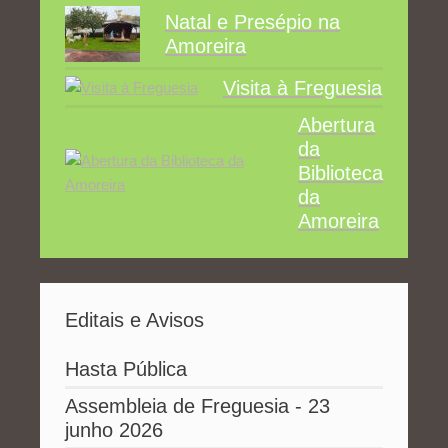
Natal e Presépio na
Amoreira
Visita à Freguesia
Abertura
da
Biblioteca
da
Amoreira
Editais e Avisos
Hasta Pública
Assembleia de Freguesia - 23
junho 2026