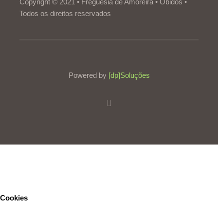
Copyright © 2021 • Freguesia de Amoreira • Óbidos •
Todos os direitos reservados
Powered by
[dp]Soluções
Este Website utiliza cookies para proporcionar uma melhor
experiência de utilização.
Ler mais
Continuar
Cookies