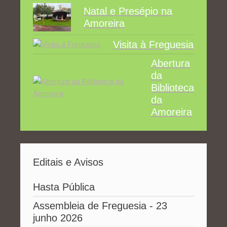
Natal e Presépio na
Amoreira
Visita à Freguesia
Abertura
da
Biblioteca
da
Amoreira
Editais e Avisos
Hasta Pública
Assembleia de Freguesia - 23
junho 2026