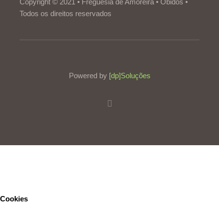
Copyright © 2021 • Freguesia de Amoreira • Óbidos •
Todos os direitos reservados
Powered by
[dp]Soluções
Este Website utiliza cookies para proporcionar uma melhor
experiência de utilização.
Ler mais
Continuar
Cookies