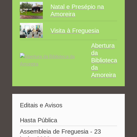
Natal e Presépio na
Amoreira
Visita à Freguesia
Abertura
da
Biblioteca
da
Amoreira
Editais e Avisos
Hasta Pública
Assembleia de Freguesia - 23