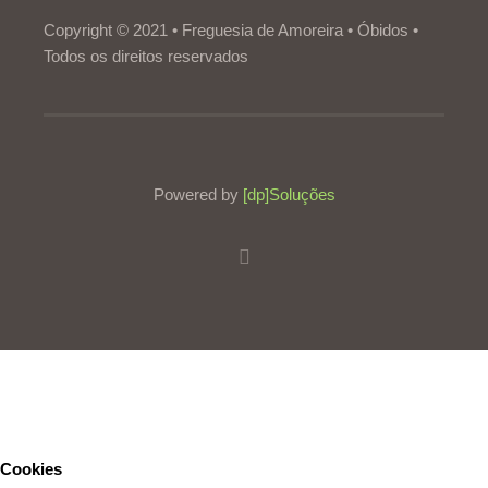
Copyright © 2021 • Freguesia de Amoreira • Óbidos •
Todos os direitos reservados
Powered by
[dp]Soluções
Este Website utiliza cookies para proporcionar uma melhor
experiência de utilização.
Ler mais
Continuar
Cookies