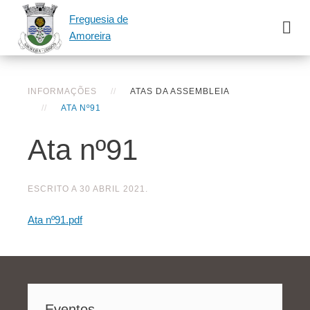
Freguesia de
Amoreira
INFORMAÇÕES
ATAS DA ASSEMBLEIA
ATA Nº91
Ata nº91
ESCRITO A
30 ABRIL 2021
.
Ata nº91.pdf
Eventos