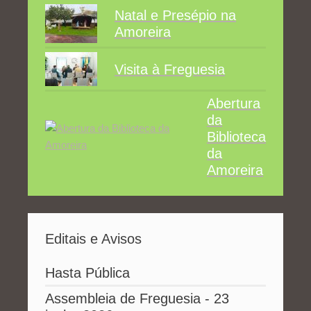
Natal e Presépio na
Amoreira
Visita à Freguesia
Abertura
da
Biblioteca
da
Amoreira
Editais e Avisos
Hasta Pública
Assembleia de Freguesia - 23