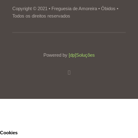
Copyright © 2021 • Freguesia de Amoreira • Óbidos •
Todos os direitos reservados
Powered by
[dp]Soluções
Este Website utiliza cookies para proporcionar uma melhor
experiência de utilização.
Ler mais
Continuar
Cookies