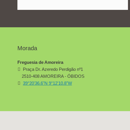
Morada
Freguesia de Amoreira
Praça Dr. Azeredo Perdigão nº1
2510-408 AMOREIRA - ÓBIDOS
39°20'36.6"N 9°12'10.8"W