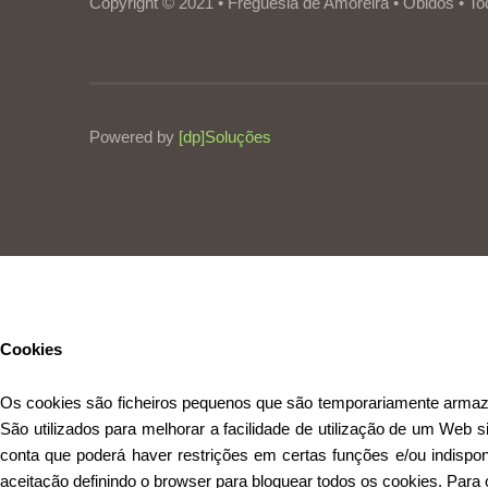
Copyright © 2021 • Freguesia de Amoreira • Óbidos • To
Powered by
[dp]Soluções
Este Website utiliza cookies para proporcionar uma melhor experiênc
Cookies
Os cookies são ficheiros pequenos que são temporariamente armazen
São utilizados para melhorar a facilidade de utilização de um Web 
conta que poderá haver restrições em certas funções e/ou indisponi
aceitação definindo o browser para bloquear todos os cookies. Para o