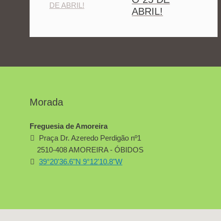
ABRIL!
Morada
Freguesia de Amoreira
Praça Dr. Azeredo Perdigão nº1
2510-408 AMOREIRA - ÓBIDOS
39°20'36.6"N 9°12'10.8"W