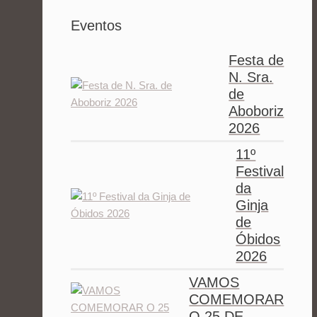
Eventos
Festa de
N. Sra.
de
Aboboriz
2026
11º
Festival
da
Ginja
de
Óbidos
2026
VAMOS
COMEMORAR
O 25 DE