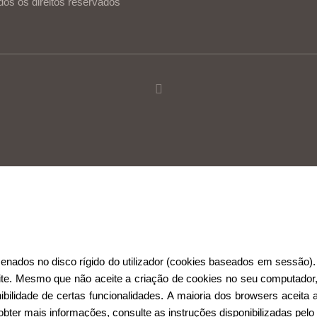
dos os direitos reservados
ia de utilização.
Ler mais
Continuar
ados no disco rígido do utilizador (cookies baseados em sessão). 
site. Mesmo que não aceite a criação de cookies no seu computador,
bilidade de certas funcionalidades. A maioria dos browsers aceita 
bter mais informações, consulte as instruções disponibilizadas pelo f