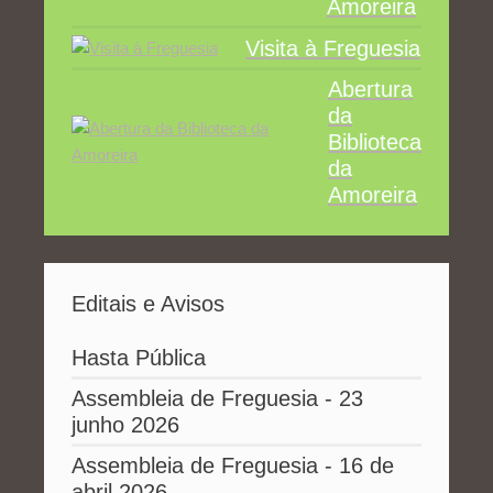
Amoreira
Visita à Freguesia
Abertura
da
Biblioteca
da
Amoreira
Editais e Avisos
Hasta Pública
Assembleia de Freguesia - 23
junho 2026
Assembleia de Freguesia - 16 de
abril 2026