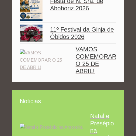
Festa de N. Sra. de
Aboboriz 2026
11º Festival da Ginja de
Óbidos 2026
VAMOS
COMEMORAR
O 25 DE
ABRIL!
Noticias
Natal e
Presépio
na