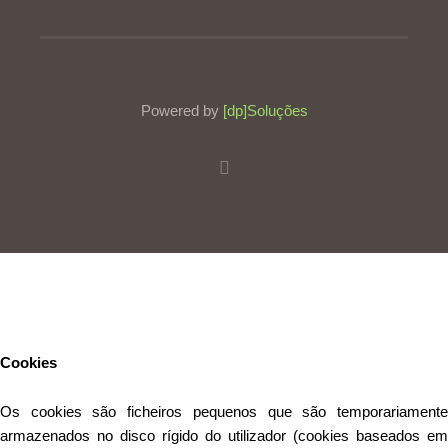
Powered by
[dp]Soluções
Este Website utiliza cookies para proporcionar uma melhor
experiência de utilização.
Ler mais
Continuar
Cookies
Os cookies são ficheiros pequenos que são temporariamente
armazenados no disco rígido do utilizador (cookies baseados em