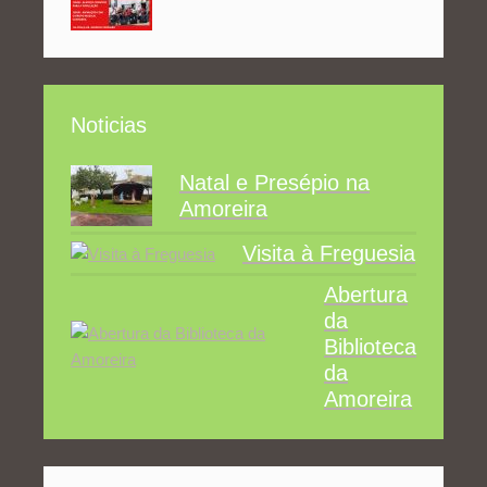
Noticias
Natal e Presépio na
Amoreira
Visita à Freguesia
Abertura
da
Biblioteca
da
Amoreira