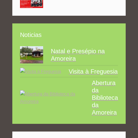
Noticias
Natal e Presépio na
Amoreira
Visita à Freguesia
Abertura
da
Biblioteca
da
Amoreira