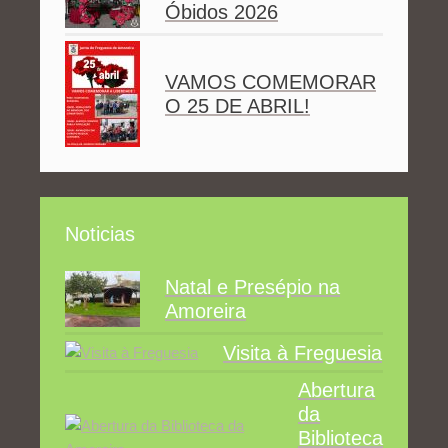
Óbidos 2026
VAMOS COMEMORAR
O 25 DE ABRIL!
Noticias
Natal e Presépio na
Amoreira
Visita à Freguesia
Abertura
da
Biblioteca