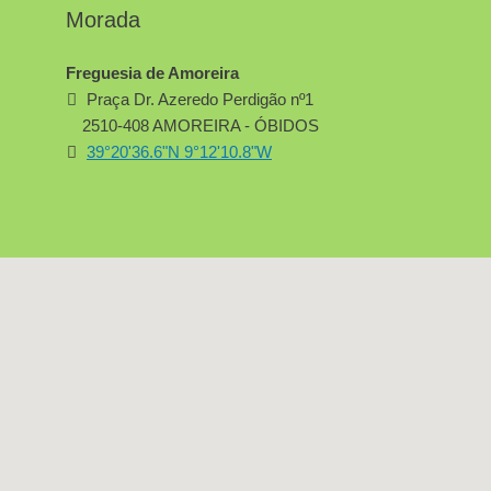
Morada
Freguesia de Amoreira
Praça Dr. Azeredo Perdigão nº1
2510-408 AMOREIRA - ÓBIDOS
39°20'36.6"N 9°12'10.8"W