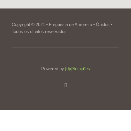
Copyright © 2021 • Freguesia de Amoreira • Óbidos •
Todos os direitos reservados
Powered by
[dp]Soluções
Este Website utiliza cookies para proporcionar uma melhor
experiência de utilização.
Ler mais
Continuar