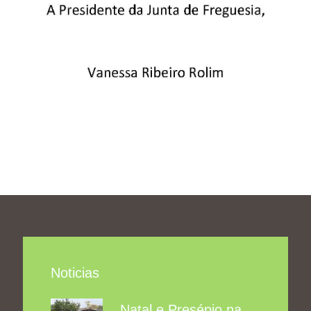
Noticias
Natal e Presépio na