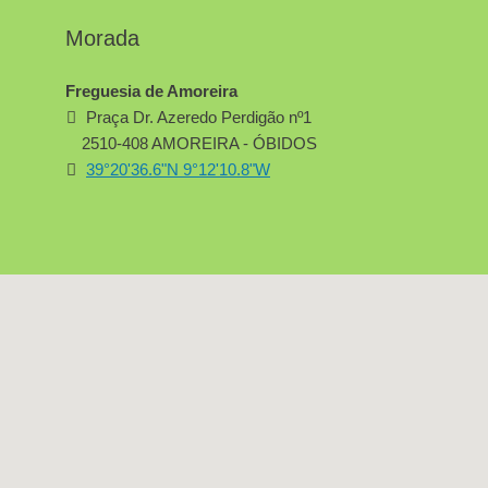
Morada
Freguesia de Amoreira
Praça Dr. Azeredo Perdigão nº1
2510-408 AMOREIRA - ÓBIDOS
39°20'36.6"N 9°12'10.8"W