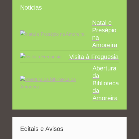
Noticias
Natal e
Presépio
na
Amoreira
Visita à Freguesia
Abertura
da
Biblioteca
da
Amoreira
Editais e Avisos