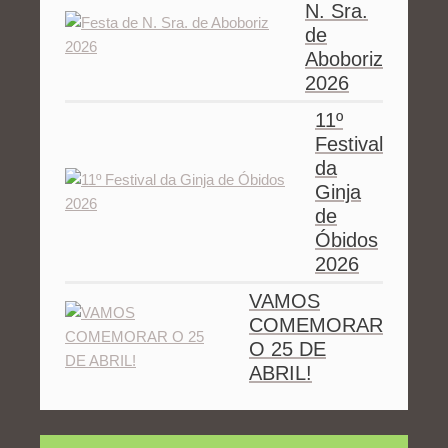
N. Sra.
de
Aboboriz
2026
11º
Festival
da
Ginja
de
Óbidos
2026
VAMOS
COMEMORAR
O 25 DE
ABRIL!