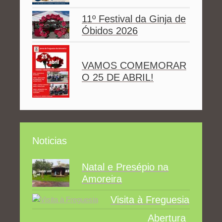
11º Festival da Ginja de
Óbidos 2026
VAMOS COMEMORAR
O 25 DE ABRIL!
Noticias
Natal e Presépio na
Amoreira
Visita à Freguesia
Abertura