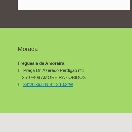
Morada
Freguesia de Amoreira
Praça Dr. Azeredo Perdigão nº1
2510-408 AMOREIRA - ÓBIDOS
39°20'36.6"N 9°12'10.8"W