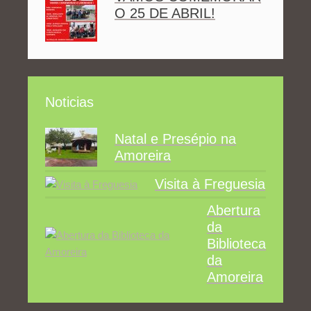
O 25 DE ABRIL!
Noticias
Natal e Presépio na
Amoreira
Visita à Freguesia
Abertura
da
Biblioteca
da
Amoreira