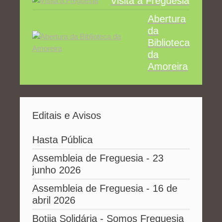
Visita à Freguesia
Abertura
da
Biblioteca
da
Amoreira
Editais e Avisos
Hasta Pública
Assembleia de Freguesia - 23
junho 2026
Assembleia de Freguesia - 16 de
abril 2026
Botija Solidária - Somos Freguesia