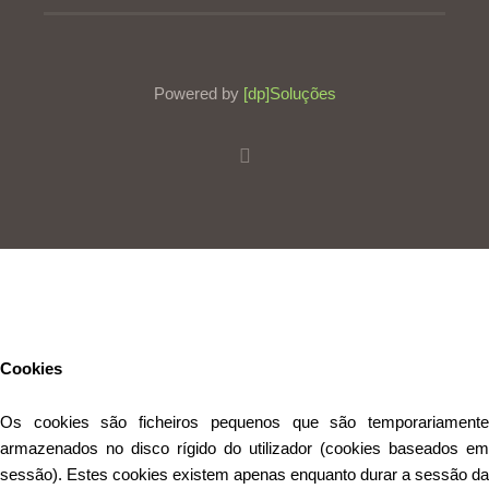
Powered by
[dp]Soluções
Este Website utiliza cookies para proporcionar uma melhor
experiência de utilização.
Ler mais
Continuar
Cookies
Os cookies são ficheiros pequenos que são temporariamente
armazenados no disco rígido do utilizador (cookies baseados em
sessão). Estes cookies existem apenas enquanto durar a sessão da