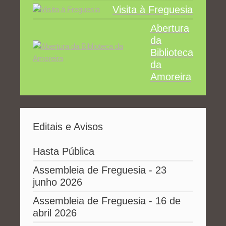
Visita à Freguesia
Abertura
da
Biblioteca
da
Amoreira
Editais e Avisos
Hasta Pública
Assembleia de Freguesia - 23
junho 2026
Assembleia de Freguesia - 16 de
abril 2026