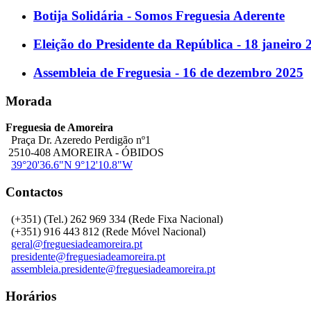
Botija Solidária - Somos Freguesia Aderente
Eleição do Presidente da República - 18 janeiro 
Assembleia de Freguesia - 16 de dezembro 2025
Morada
Freguesia de Amoreira
Praça Dr. Azeredo Perdigão nº1
2510-408 AMOREIRA - ÓBIDOS
39°20'36.6"N 9°12'10.8"W
Contactos
(+351) (Tel.) 262 969 334 (Rede Fixa Nacional)
(+351) 916 443 812 (Rede Móvel Nacional)
geral@freguesiadeamoreira.pt
presidente@freguesiadeamoreira.pt
assembleia.presidente@freguesiadeamoreira.pt
Horários