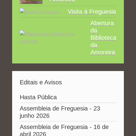
Visita à Freguesia
Abertura
da
Biblioteca
da
Amoreira
Editais e Avisos
Hasta Pública
Assembleia de Freguesia - 23
junho 2026
Assembleia de Freguesia - 16 de
abril 2026