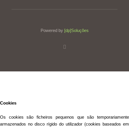
Powered by
[dp]Soluções
Este Website utiliza cookies para proporcionar uma melhor
experiência de utilização.
Ler mais
Continuar
Cookies
Os cookies são ficheiros pequenos que são temporariamente
armazenados no disco rígido do utilizador (cookies baseados em