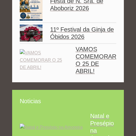
Festa de N. Sra. de
Aboboriz 2026
11º Festival da Ginja de
Óbidos 2026
VAMOS
COMEMORAR
O 25 DE
ABRIL!
Noticias
Natal e
Presépio
na