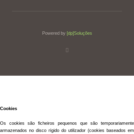
Powered by
[dp]Soluções
Este Website utiliza cookies para proporcionar uma melhor
experiência de utilização.
Ler mais
Continuar
Cookies
Os cookies são ficheiros pequenos que são temporariamente
armazenados no disco rígido do utilizador (cookies baseados em