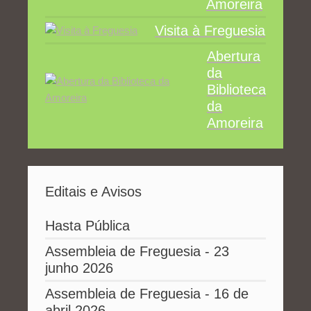
Amoreira
Visita à Freguesia
Abertura
da
Biblioteca
da
Amoreira
Editais e Avisos
Hasta Pública
Assembleia de Freguesia - 23
junho 2026
Assembleia de Freguesia - 16 de
abril 2026